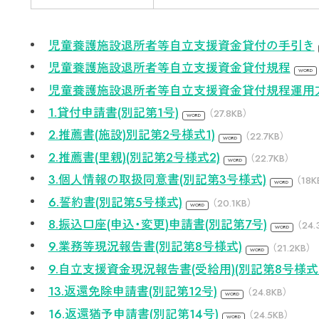
児童養護施設退所者等自立支援資金貸付の手引き
児童養護施設退所者等自立支援資金貸付規程
児童養護施設退所者等自立支援資金貸付規程運用
1.貸付申請書(別記第1号)
（27.8KB）
2.推薦書(施設)別記第2号様式1)
（22.7KB）
2.推薦書(里親)(別記第2号様式2)
（22.7KB）
3.個人情報の取扱同意書(別記第3号様式)
（18K
6.誓約書(別記第5号様式)
（20.1KB）
8.振込口座(申込・変更)申請書(別記第7号)
（24.
9.業務等現況報告書(別記第8号様式)
（21.2KB）
9.自立支援資金現況報告書(受給用)(別記第8号様式2
13.返還免除申請書(別記第12号)
（24.8KB）
16.返還猶予申請書(別記第14号)
（24.5KB）