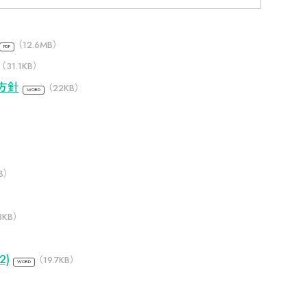
（12.6MB）
（31.1KB）
方針
（22KB）
B）
3KB）
)
（19.7KB）