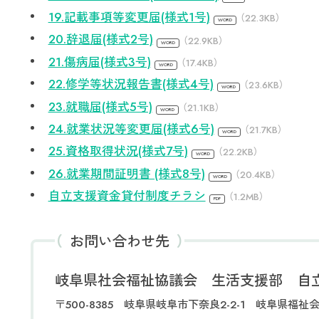
19.記載事項等変更届(様式1号)
（22.3KB）
20.辞退届(様式2号)
（22.9KB）
21.傷病届(様式3号)
（17.4KB）
22.修学等状況報告書(様式4号)
（23.6KB）
23.就職届(様式5号)
（21.1KB）
24.就業状況等変更届(様式6号)
（21.7KB）
25.資格取得状況(様式7号)
（22.2KB）
26.就業期間証明書 (様式8号)
（20.4KB）
自立支援資金貸付制度チラシ
（1.2MB）
お問い合わせ先
岐阜県社会福祉協議会 生活支援部 自
〒500-8385 岐阜県岐阜市下奈良2-2-1 岐阜県福祉